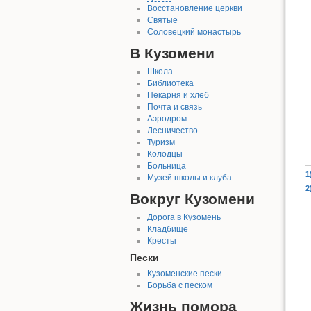
Восстановление церкви
Святые
Соловецкий монастырь
В Кузомени
Школа
Библиотека
Пекарня и хлеб
Почта и связь
Аэродром
Лесничество
Туризм
Колодцы
Больница
1
Музей школы и клуба
2
Вокруг Кузомени
Дорога в Кузомень
Кладбище
Кресты
Пески
Кузоменские пески
Борьба с песком
Жизнь помора