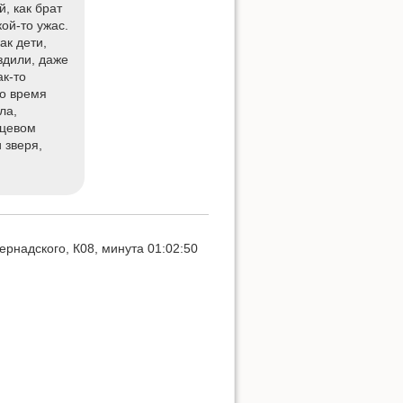
, как брат
ой-то ужас.
ак дети,
ездили, даже
ак-то
Показать исходный текст
во время
ла,
нцевом
 зверя,
рнадского, К08, минута 01:02:50