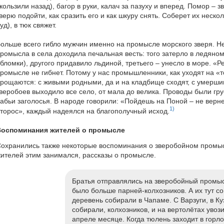
кользили назад), багор в руки, калач за пазуху и вперед. Помор – з
верю подойти, как сразить его и как шкуру снять. Соберет их неско
уд), в тюк свяжет.
ольше всего гибло мужчин именно на промысле морского зверя. Н
ромысла в села доходила печальная весть: того затерло в ледяно
бломки), другого придавило льдиной, третьего – унесло в море. «Ре
ромысле не гибнет. Потому у нас промышленники, как уходят на «т
рощаются: с живыми родными, да и на кладбище сходят, с умерш
веробоев выходило все село, от мала до велика. Проводы были гру
абьи заголосья. В народе говорили: «Пойдешь на Поной – не вер
1)
торос», каждый надеялся на благополучный исход.
Воспоминания жителей о промысле
охранились также некоторые воспоминания о зверобойном промысл
ителей этим занимался, рассказы о промысле.
Братья отправлялись на зверобойный промыс
было больше парней-колхозников. А их тут со
деревень собирали в Чапаме. С Варзуги, в К
собирали, колхозников, и на вертолётах увози
апреле месяце. Когда тюлень заходит в горло