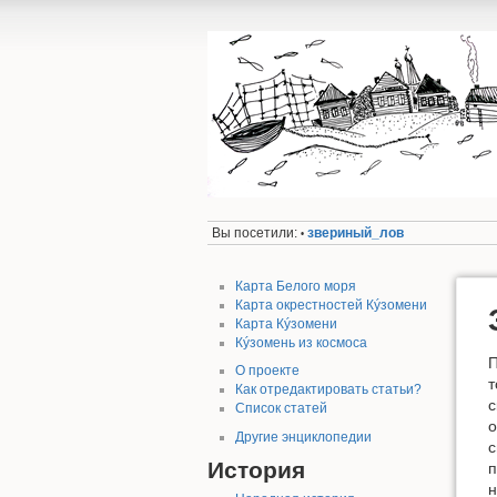
Вы посетили:
звериный_лов
•
Карта Белого моря
Карта окрестностей Кýзомени
Карта Кýзомени
Кýзомень из космоса
П
О проекте
т
Как отредактировать статьи?
с
Список статей
о
Другие энциклопедии
с
История
п
н