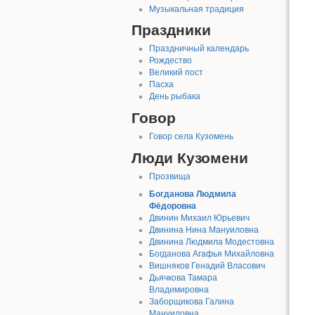
Музыкальная традиция
Праздники
Праздничный календарь
Рождество
Великий пост
Пасха
День рыбака
Говор
Говор села Кузомень
Люди Кузомени
Прозвища
Богданова Людмила
Фёдоровна
Двинин Михаил Юрьевич
Двинина Нина Мануиловна
Двинина Людмила Модестовна
Богданова Агафья Михайловна
Вишняков Генадий Власович
Дьячкова Тамара
Владимировна
Заборщикова Галина
Мануиловна