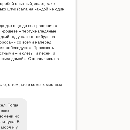
веробой опытный, знает, как к
лько штук (сала на каждой не один
ередко еще до возвращения с
м крошеве – тертухе (ледяные
дкий год у нас кто-нибудь на
ороса» - со всеми наперед
ими побеседуют». Провожать
стными – и слезы, и песни, и
Наверх
нешься домой». Отправляясь на
е, о том, кто в семьях местных
Ссылки сюда
ел. Тогда
 всех
узомени их
История страницы
ли туда. В
 моря и у