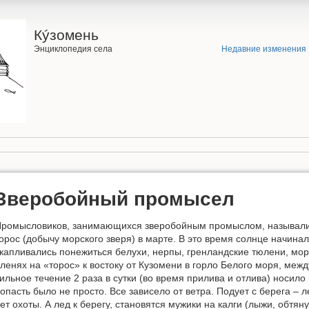
Кýзомень
Энциклопедия села
Недавние изменения
Зверобойный промысел
ромысловиков, занимающихся зверобойным промыслом, называли
орос (добычу морского зверя) в марте. В это время солнце начинал
капливались понежиться белухи, нерпы, гренландские тюлени, мо
ленях на «торос» к востоку от Кузомени в горло Белого моря, меж
ильное течение 2 раза в сутки (во время прилива и отлива) носило
опасть было не просто. Все зависело от ветра. Подует с берега – л
ет охоты. А лед к берегу, становятся мужики на калги (лыжи, обтя