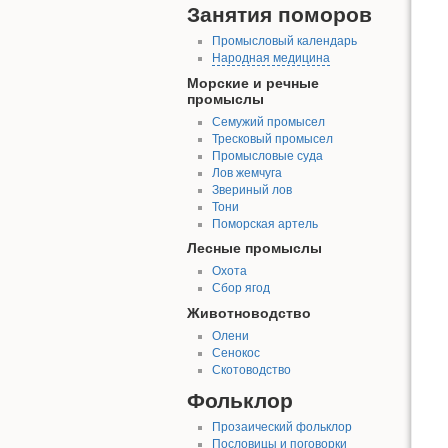
Занятия поморов
Промысловый календарь
Народная медицина
Морские и речные
промыслы
Семужий промысел
Тресковый промысел
Промысловые суда
Лов жемчуга
Звериный лов
Тони
Поморская артель
Лесные промыслы
Охота
Сбор ягод
Животноводство
Олени
Сенокос
Скотоводство
Фольклор
Прозаический фольклор
Пословицы и поговорки