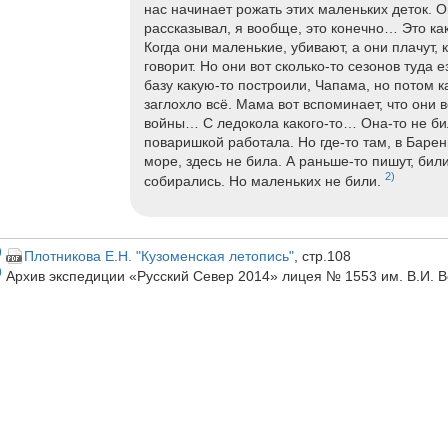
нас начинает рожать этих маленьких деток. Ой
рассказывал, я вообще, это конечно… Это как
Когда они маленькие, убивают, а они плачут, к
говорит. Но они вот сколько-то сезонов туда 
базу какую-то построили, Чапама, но потом к
заглохло всё. Мама вот вспоминает, что они 
войны… С ледокола какого-то… Она-то не би
поваришкой работала. Но где-то там, в Баре
море, здесь не била. А раньше-то пишут, били
2)
собирались. Но маленьких не били.
)
Плотникова Е.Н. "Кузоменская летопись"
, стр.108
)
Архив экспедиции «Русский Север 2014» лицея № 1553 им. В.И. Ве