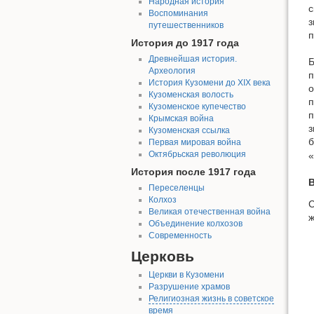
Народная история
с
Воспоминания
з
путешественников
п
История до 1917 года
Древнейшая история.
Б
Археология
п
История Кузомени до XIX века
о
Кузоменская волость
п
Кузоменское купечество
п
Крымская война
з
Кузоменская ссылка
б
Первая мировая война
Октябрьская революция
«
История после 1917 года
Переселенцы
Колхоз
С
Великая отечественная война
ж
Объединение колхозов
Современность
Церковь
Церкви в Кузомени
Разрушение храмов
Религиозная жизнь в советское
время