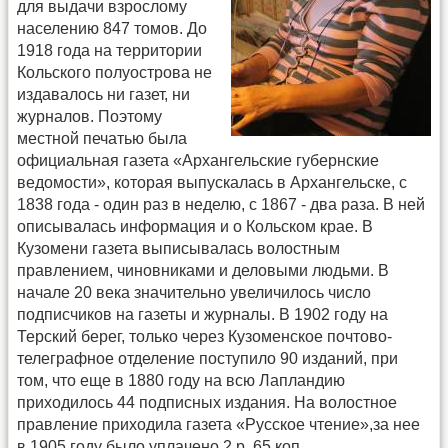
для выдачи взрослому
населению 847 томов. До
1918 года на территории
Кольского полуострова не
издавалось ни газет, ни
журналов. Поэтому
местной печатью была
официальная газета «Архангельские губернские
ведомости», которая выпускалась в Архангельске, с
1838 года - один раз в неделю, с 1867 - два раза. В ней
описывалась информация и о Кольском крае. В
Кузомени газета выписывалась волостным
правлением, чиновниками и деловыми людьми. В
начале 20 века значительно увеличилось число
подписчиков на газеты и журналы. В 1902 году на
Терский берег, только через Кузоменское почтово-
телеграфное отделение поступило 90 изданий, при
том, что еще в 1880 году на всю Лапландию
приходилось 44 подписных издания. На волостное
правление приходила газета «Русское чтение»,за нее
в 1905 году было уплачено 2 р. 65 коп.