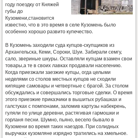
году поездку от Княжей
губы до
Кузомени,становится
известно, что в это время в селе Кузомень было
особенно хорошо развито купечество.
В Кузомень заходили суда купцов-скупщиков из
Архангельска, Кеми, Сороки, Шуи. Забирали семгу,
сало, звериные шкуры. Оставляли купцам взамен свои
товары,а те в своих лавках продавали населению.
Когда приезжали заезжие купцы, огда целыми
неделями со столов местных купцов не сходили
кипящие самовары и четвертные с брагой. За столом
обсуждались и совершались торговые сделки. О время
этого приезжие приказчики в вышитых рубашках и
галстуках с помпонами, заломив картузы набекрень,
гуляли по улице деревни, растягивая гармошки и
горланя песни. Шумно, пьяно, весело бывало в
Кузомени во время таких наездов. При солидных
выручках кузомляне изрядно тратились на хмельное.