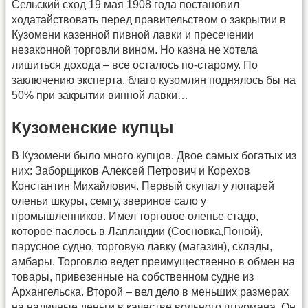
Сельский сход 19 мая 1908 года постановил
ходатайствовать перед правительством о закрытии в
Кузомени казенной пивной лавки и пресечении
незаконной торговли вином. Но казна не хотела
лишиться дохода – все осталось по-старому. По
заключению эксперта, благо кузомлян поднялось бы на
50% при закрытии винной лавки…
Кузоменские купцы
В Кузомени было много купцов. Двое самых богатых из
них: Заборщиков Алексей Петрович и Корехов
Константин Михайлович. Первый скупал у лопарей
оленьи шкуры, семгу, звериное сало у
промышленников. Имел торговое оленье стадо,
которое паслось в Лапландии (Сосновка,Поной),
парусное судно, торговую лавку (магазин), склады,
амбары. Торговлю ведет преимущественно в обмен на
товары, привезенные на собственном судне из
Архангельска. Второй – вел дело в меньших размерах
на наличные деньги в качестве вольного штурмана. Он