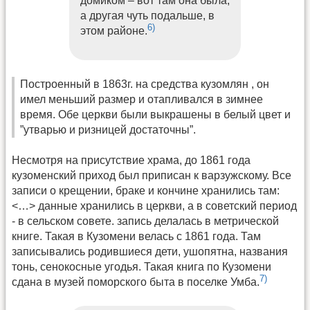
домиком – вот там она была,
а другая чуть подальше, в
6)
этом районе.
Построенный в 1863г. на средства кузомлян , он
имел меньший размер и отапливался в зимнее
время. Обе церкви были выкрашены в белый цвет и
”утварью и ризницей достаточны”.
Несмотря на присутствие храма, до 1861 года
кузоменский приход был приписан к варзужскому. Все
записи о крещении, браке и кончине хранились там:
<…> данные хранились в церкви, а в советский период
- в сельском совете. запись делалась в метрической
книге. Такая в Кузомени велась с 1861 года. Там
записывались родившиеся дети, ушопятна, названия
тонь, сенокосные угодья. Такая книга по Кузомени
7)
сдана в музей поморского быта в поселке Умба.