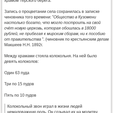
храмом Терского берега.
Запись о процветании села сохранилась в записке
чиновника того времени: ”
Общество в Кузомени
настолько богато, что могло построить на свой
счёт новую церковь, которая обошлась в 18000
рублей, не прибегая к мирским сборам, ни к пособию
от правительства
”. (чиновник по крестьянским делам
Макшеев Н.Н. 1892г.
Между храмами стояла колокольня. На ней было
девять колоколов:
Один 63 пуда
Три по 15 пудов
Пять по 10 пудов
Колокольный звон играл в жизни людей
немаловажную роль. Он созывал их на молитву,