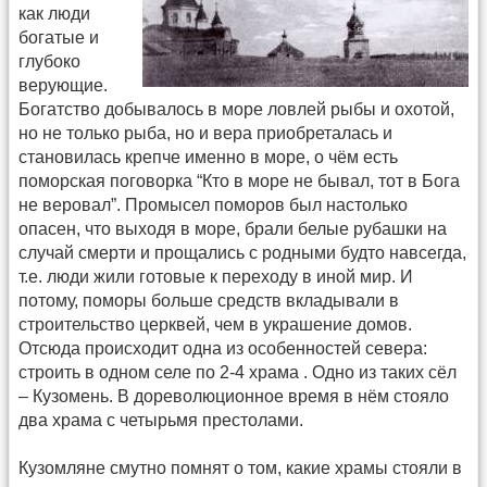
как люди
богатые и
глубоко
верующие.
Богатство добывалось в море ловлей рыбы и охотой,
но не только рыба, но и вера приобреталась и
становилась крепче именно в море, о чём есть
поморская поговорка “Кто в море не бывал, тот в Бога
не веровал”. Промысел поморов был настолько
опасен, что выходя в море, брали белые рубашки на
случай смерти и прощались с родными будто навсегда,
т.е. люди жили готовые к переходу в иной мир. И
потому, поморы больше средств вкладывали в
строительство церквей, чем в украшение домов.
Отсюда происходит одна из особенностей севера:
строить в одном селе по 2-4 храма . Одно из таких сёл
– Кузомень. В дореволюционное время в нём стояло
два храма с четырьмя престолами.
Кузомляне смутно помнят о том, какие храмы стояли в