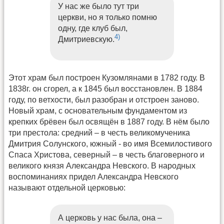
У нас же было тут три
церкви, но я только помню
одну, где клуб был,
4)
Дмитриевскую.
Этот храм был построен Кузомлянами в 1782 году. В
1838г. он сгорел, а к 1845 был восстановлен. В 1884
году, по ветхости, был разобран и отстроен заново.
Новый храм, с основательным фундаментом из
крепких брёвен был освящён в 1887 году. В нём было
три престола: средний – в честь великомученика
Дмитрия Солунского, южный - во имя Всемилостивого
Спаса Христова, северный – в честь благоверного и
великого князя Александра Невского. В народных
воспоминаниях придел Александра Невского
называют отдельной церковью:
А церковь у нас была, она –