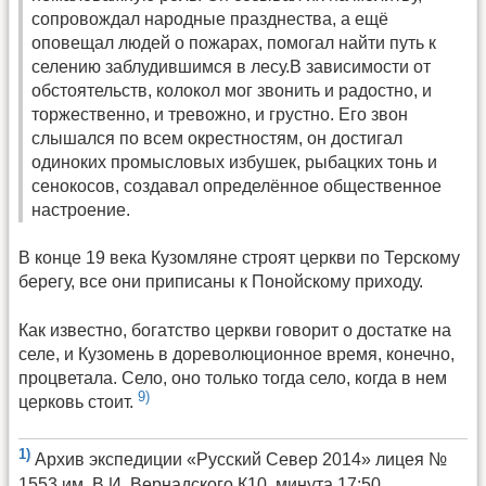
сопровождал народные празднества, а ещё
оповещал людей о пожарах, помогал найти путь к
селению заблудившимся в лесу.В зависимости от
обстоятельств, колокол мог звонить и радостно, и
торжественно, и тревожно, и грустно. Его звон
слышался по всем окрестностям, он достигал
одиноких промысловых избушек, рыбацких тонь и
сенокосов, создавал определённое общественное
настроение.
В конце 19 века Кузомляне строят церкви по Терскому
берегу, все они приписаны к Понойскому приходу.
Как известно, богатство церкви говорит о достатке на
селе, и Кузомень в дореволюционное время, конечно,
процветала. Село, оно только тогда село, когда в нем
9)
церковь стоит.
1)
Архив экспедиции «Русский Север 2014» лицея №
1553 им. В.И. Вернадского,К10, минута 17:50