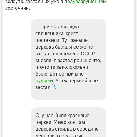
селе, т.к. застали их уже в
полуразрушенном
состоянии.
…Приезжали сюда
священники, крест
поставили. Тут раньше
церковь была, я ее же не
застал, во времена СССР
снесли, я застал раньше что,
что-то типа колокольни
было, вот ее при мне
рушили
. А тех церквей я не
1)
застал.
.
О, у нас были красивые
церкви. У нас вон там
церковь стояла, в середине
деревни, где магазин