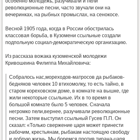
особенно молодёжь, разучивали и пели
революционные песни, часто звучали они на
вечеринках, на рыбных промыслах, на сенокосе.
Весной 1905 года, когда в России обострилась
классовая борьба, в Кузомени ссыльные создали
подпольную социал-демократическую организацию.
Из рассказа вожака кузоменской молодежи
Кривошеина Филиппа Михайловича:
Собралось нас,мореходов-матросов да рыбаков-
бедняков человек 10 втихомолку, то есть тайно, в
старом кореховском доме, в комнате на вышке, где
жили некоторые ссыльные. Их в то время в
большой комнате было 5 человек. Сначала
негромко пели,вернее, разучивали революционные
песни. Затем выступил ссыльный Гусев П.П. Он
сказал: «Только свержение царя может принести
рабочим, крестьянам, рыбакам настоящую свободу
и добрую жизнь. Мы боремся против тирана-царя,