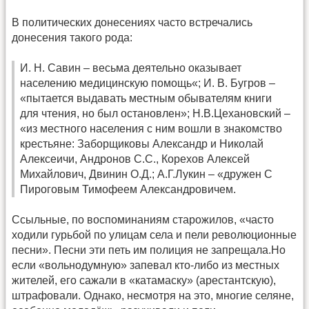
В политических донесениях часто встречались
донесения такого рода:
И. Н. Савин – весьма деятельно оказывает
населению медицинскую помощь«; И. В. Бугров –
«пытается выдавать местным обывателям книги
для чтения, но был остановлен»; Н.В.Цехановский –
«из местного населения с ним вошли в знакомство
крестьяне: Заборщиковы Александр и Николай
Алексеичи, Андронов С.С., Корехов Алексей
Михайлович, Двинин О.Д.; А.Г.Лукин – «дружен С
Пироговым Тимофеем Александровичем.
Ссыльные, по воспоминаниям старожилов, «часто
ходили гурьбой по улицам села и пели революционные
песни». Песни эти петь им полиция не запрещала.Но
если «вольнодумную» запевал кто-либо из местных
жителей, его сажали в «катамаску» (арестантскую),
штрафовали. Однако, несмотря на это, многие селяне,