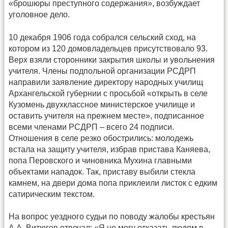
«брошюры преступного содержания», возбуждает
уголовное дело.
10 декабря 1906 года собрался сельский сход, на
котором из 120 домовладельцев присутствовало 93.
Верх взяли сторонники закрытия школы и увольнения
учителя. Члены подпольной организации РСДРП
направили заявление директору народных училищ
Архангельской губернии с просьбой «открыть в селе
Кузомень двухклассное министерское училище и
оставить учителя на прежнем месте», подписанное
всеми членами РСДРП – всего 24 подписи.
Отношения в селе резко обострились: молодежь
встала на защиту учителя, избрав пристава Каняева,
попа Перовского и чиновника Мухина главными
объектами нападок. Так, приставу выбили стекла
камнем, на двери дома попа приклеили листок с едким
сатирическим текстом.
На вопрос уездного судьи по поводу жалобы крестьян
А.А. Витюгов отвечал: «Я не могу отказать людям в