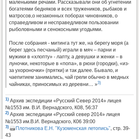
маленькими речами. Рассказывали они об угнетении
богатеями бедняков и всех тружеников, рыбаков и
матросов,о незаконных поборах чиновников, о
справедливом и несправедливом пользовании
рыболовными и сенокосными угодьями.
После собрания - митинга тут же, на берегу моря (а
берег здесь песчаный) играли в мяч – парни и
мужики в «хлопту» - лапту, а девушки и женки – в
луночки, некоторые в «попа», в рюхи (городки), «из-
за ухороночки» (прятки) и так далее. Бывало, и
чаепитием занимались, чай грели обычно в медных
3)
чайниках, приносимых из деревни… »
1)
Архив экспедиции «Русский Север 2014» лицея
№1553 им. В.И. Вернадского, К08, 56:37
2)
Архив экспедиции «Русский север 2014» лицея
№1553 им.В.И. Вернадского, К06 39:00
3)
Плотникова Е.Н. "Кузоменская летопись"
, стр. 39-
43