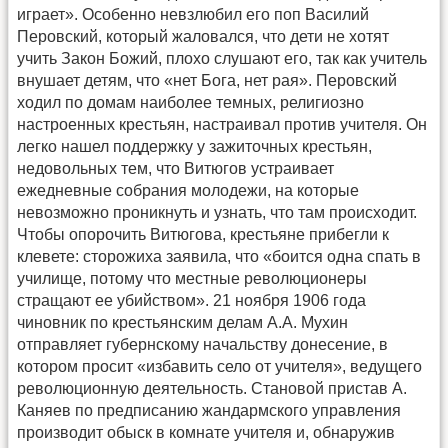
играет». Особенно невзлюбил его поп Василий
Перовский, который жаловался, что дети не хотят
учить Закон Божий, плохо слушают его, так как учитель
внушает детям, что «нет Бога, нет рая». Перовский
ходил по домам наиболее темных, религиозно
настроенных крестьян, настраивал против учителя. Он
легко нашел поддержку у зажиточных крестьян,
недовольных тем, что Витюгов устраивает
ежедневные собрания молодежи, на которые
невозможно проникнуть и узнать, что там происходит.
Чтобы опорочить Витюгова, крестьяне прибегли к
клевете: сторожиха заявила, что «боится одна спать в
училище, потому что местные революционеры
стращают ее убийством». 21 ноября 1906 года
чиновник по крестьянским делам А.А. Мухин
отправляет губернскому начальству донесение, в
котором просит «избавить село от учителя», ведущего
революционную деятельность. Становой пристав А.
Каняев по предписанию жандармского управления
производит обыск в комнате учителя и, обнаружив