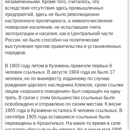
незамеченными. Кроме того, считалось, что
вследствие отсутствия здесь промышленных
предприятий, здесь не было революционно
настроенного пролетариата, а немногочисленное
поморское население, не испытавшее гнета
эксплуатации и насилия, как в Центральной части
России, не было способно на политические
выступления против правительства и установленных
порядков.
В 1903 году летом в Кузомень привезли первых 6
человек ссыльных. В августе 1904 года их было 17
человек, но по манифесту, изданному по случаю
рождения царского наследника Алексея, сроки ссылки
лицам «хорошего поведения» был сокращён на одну
треть. В связи с этим большинство ссыльных было
освобождено и отправлено по своим местам. К весне
1905 года в Кузомени осталось 8 человек ссыльных. В
сентябре 1905 года оставшиеся ссыльные были
переведены в Архангельск. На какое-то время в селе
наступил «бессыльный» период. Но в конце мая 1906