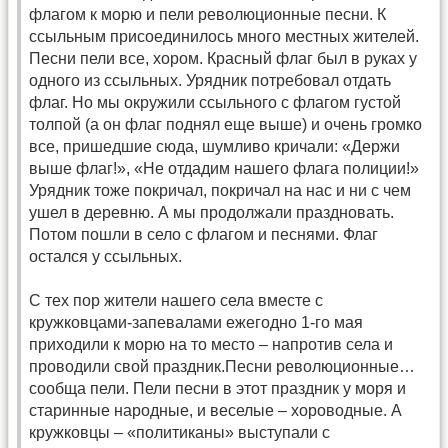
флагом к морю и пели революционные песни. К
ссыльным присоединилось много местных жителей.
Песни пели все, хором. Красный флаг был в руках у
одного из ссыльных. Урядник потребовал отдать
флаг. Но мы окружили ссыльного с флагом густой
толпой (а он флаг поднял еще выше) и очень громко
все, пришедшие сюда, шумливо кричали: «Держи
выше флаг!», «Не отдадим нашего флага полиции!»
Урядник тоже покричал, покричал на нас и ни с чем
ушел в деревню. А мы продолжали праздновать.
Потом пошли в село с флагом и песнями. Флаг
остался у ссыльных.
С тех пор жители нашего села вместе с
кружковцами-запевалами ежегодно 1-го мая
приходили к морю на то место – напротив села и
проводили свой праздник.Песни революционные…
сообща пели. Пели песни в этот праздник у моря и
старинные народные, и веселые – хороводные. А
кружковцы – «политиканы» выступали с