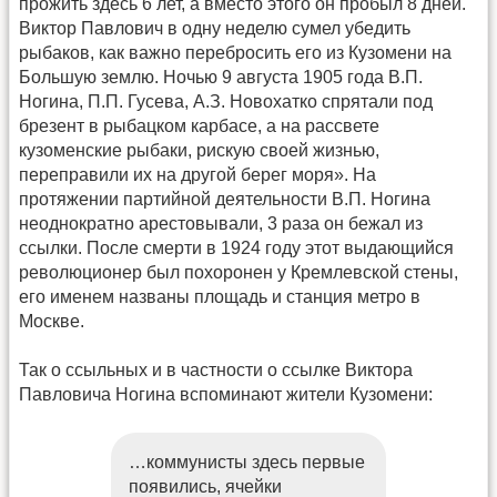
прожить здесь 6 лет, а вместо этого он пробыл 8 дней.
Виктор Павлович в одну неделю сумел убедить
рыбаков, как важно перебросить его из Кузомени на
Большую землю. Ночью 9 августа 1905 года В.П.
Ногина, П.П. Гусева, А.З. Новохатко спрятали под
брезент в рыбацком карбасе, а на рассвете
кузоменские рыбаки, рискую своей жизнью,
переправили их на другой берег моря». На
протяжении партийной деятельности В.П. Ногина
неоднократно арестовывали, 3 раза он бежал из
ссылки. После смерти в 1924 году этот выдающийся
революционер был похоронен у Кремлевской стены,
его именем названы площадь и станция метро в
Москве.
Так о ссыльных и в частности о ссылке Виктора
Павловича Ногина вспоминают жители Кузомени:
…коммунисты здесь первые
появились, ячейки