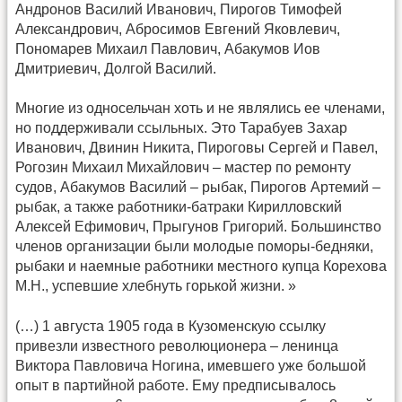
Андронов Василий Иванович, Пирогов Тимофей
Александрович, Абросимов Евгений Яковлевич,
Пономарев Михаил Павлович, Абакумов Иов
Дмитриевич, Долгой Василий.
Многие из односельчан хоть и не являлись ее членами,
но поддерживали ссыльных. Это Тарабуев Захар
Иванович, Двинин Никита, Пироговы Сергей и Павел,
Рогозин Михаил Михайлович – мастер по ремонту
судов, Абакумов Василий – рыбак, Пирогов Артемий –
рыбак, а также работники-батраки Кирилловский
Алексей Ефимович, Прыгунов Григорий. Большинство
членов организации были молодые поморы-бедняки,
рыбаки и наемные работники местного купца Корехова
М.Н., успевшие хлебнуть горькой жизни. »
(…) 1 августа 1905 года в Кузоменскую ссылку
привезли известного революционера – ленинца
Виктора Павловича Ногина, имевшего уже большой
опыт в партийной работе. Ему предписывалось