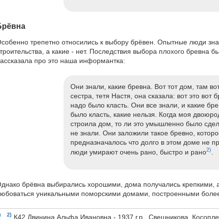
Брёвна
собенно трепетно относились к выбору брёвен. Опытные люди знал
троительства, а какие - нет. Последствия выбора плохого бревна 
ассказала про это наша информантка:
Они знали, какие бревна. Вот тот дом, там в
сестра, тетя Настя, она сказала: вот это вот 
надо было класть. Они все знали, и какие бр
было класть, какие нельзя. Когда моя двоюро
строила дом, то ли это умышленно было сдел
не знали. Они заложили такое бревно, которо
предназначалось что долго в этом доме не пр
2)
люди умирают очень рано, быстро и рано
.
днако брёвна выбирались хорошими, дома получались крепкими, 
юбоваться уникальными поморскими домами, построенными более 
)
2)
,
К42 Двинина Альфа Ивановна - 1937 г.р., Свешникова, Косопле