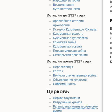
Народная история
(
Воспоминания
э
путешественников
п
История до 1917 года
Древнейшая история.
Археология
В
История Кузомени до XIX века
б
Кузоменская волость
с
Кузоменское купечество
Крымская война
с
Кузоменская ссылка
с
Первая мировая война
д
Октябрьская революция
О
История после 1917 года
К
Переселенцы
Колхоз
Великая отечественная война
Объединение колхозов
Современность
Церковь
Церкви в Кузомени
Разрушение храмов
Религиозная жизнь в советское
время