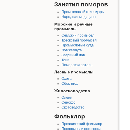
Занятия поморов
Промысловый календарь
Народная медицина
Морские и речные
промыслы
Семужий промысел
Тресковый промысел
Промысловые суда
Лов жемчуга
Звериный лов
Тони
Поморская артель
Лесные промыслы
Охота
Сбор ягод
Животноводство
Олени
Сенокос
Скотоводство
Фольклор
Прозаический фольклор
Пословицы и поговорки