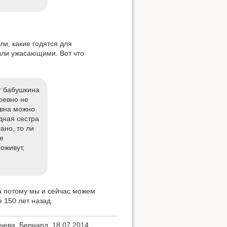
и, какие годятся для
Показать исходный текст
были ужасающими. Вот что
от бабушкина
бревно не
евна можно
дная сестра
ано, то ли
е
оживут,
а потому мы и сейчас можем
150 лет назад.
чева, Бернард, 18.07.2014