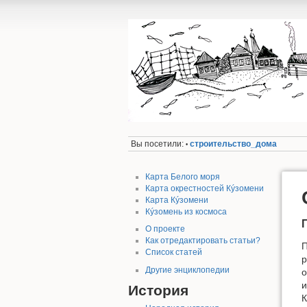
Вы посетили:
строительство_дома
•
Карта Белого моря
Карта окрестностей Кýзомени
Карта Кýзомени
Кýзомень из космоса
О проекте
Как отредактировать статьи?
П
Список статей
р
Другие энциклопедии
о
и
История
К