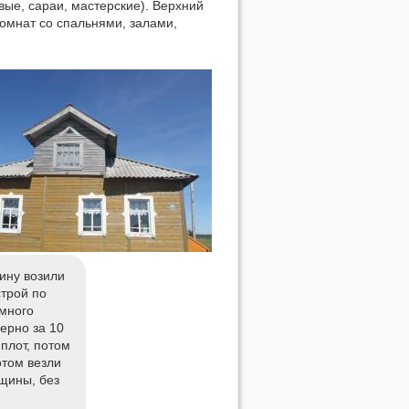
вые, сараи, мастерские). Верхний
омнат со спальнями, залами,
Наверх
лину возили
строй по
много
Ссылки сюда
ерно за 10
 плот, потом
отом везли
История страницы
нщины, без