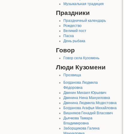
Музыкальная традиция
Праздники
Праздничный календарь
Рождество
Великий пост
Пасха
День рыбака
Говор
Говор села Кузомень
Люди Кузомени
Прозвища
Богданова Людмила
Фёдоровна
Двинин Михаил Юрьевич
Двинина Нина Мануиловна
Двинина Людмила Модестовна
Богданова Агафья Михайловна
Вишняков Генадий Власович
Дьячкова Тамара
Владимировна
Заборщикова Галина
Мануиловна