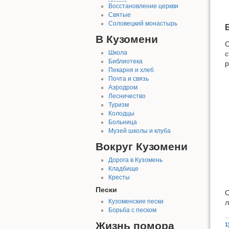
Восстановление церкви
Святые
Соловецкий монастырь
В Кузомени
О
Школа
с
Библиотека
р
Пекарня и хлеб
Почта и связь
Аэродром
Лесничество
Туризм
Колодцы
Больница
Музей школы и клуба
Вокруг Кузомени
Дорога в Кузомень
Кладбище
Кресты
Пески
О
Кузоменские пески
л
Борьба с песком
Жизнь помора
1