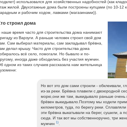
подклет) использовался для хозяйственных надобностей (как кладо
таж жилой. Двухэтажные дома были построены купцами (по 10-12 к
арадным и рабочим ходом, лавками (магазинами)).
Кто строил дома
 наше время часто для строительства дома нанимают
ригаду из Варзуги. А раньше человек строил свой дом
ам. Сам выбирал материалы, сам закладывал брёвна,
ам делал крышу. Часто для строительства дома
обиралось всё село, помогали. Но бывало и по-
ругому, иногда даже обходились без участия мужчин.
б одном из таких случаев рассказала нам жительница
узомени:
Но вот это дом сами строили - обклеивали, г
из-за реки. Брёвна плавили с двоюродной се
морю,они же там, выкидывало раньше очень 
брёвен выкидывало.Поэтому мы ходили прим
километров, туда, по берегу реки. Сплавляли
эти брёвна выкатывали на берег, сушили, а п
сюда. И так вот мы собственноручно, три же
1)
мужчин
.