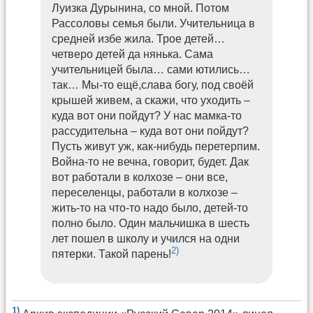
Луизка Дурынина, со мной. Потом
Рассоловы семья были. Учительница в
средней избе жила. Трое детей…
четверо детей да нянька. Сама
учительницей была… сами ютились…
так… Мы-то ещё,слава богу, под своёй
крышей живем, а скажи, что уходить –
куда вот они пойдут? У нас мамка-то
рассудительна – куда вот они пойдут?
Пусть живут уж, как-нибудь перетерпим.
Война-то не вечна, говорит, будет. Дак
вот работали в колхозе – они все,
переселенцы, работали в колхозе –
жить-то на что-то надо было, детей-то
полно было. Один мальчишка в шесть
лет пошел в школу и учился на одни
2)
пятерки. Такой парень!
1)