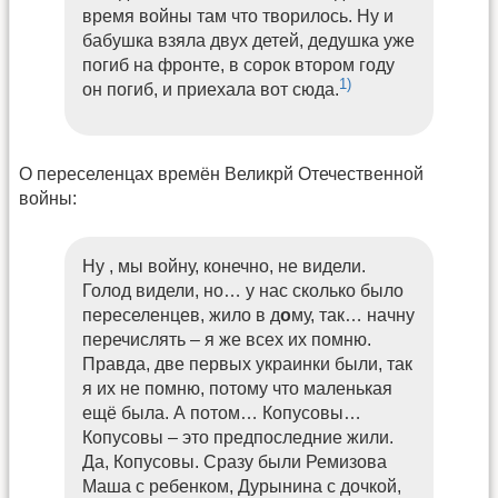
время войны там что творилось. Ну и
бабушка взяла двух детей, дедушка уже
погиб на фронте, в сорок втором году
1)
он погиб, и приехала вот сюда.
О переселенцах времён Великрй Отечественной
войны:
Ну , мы войну, конечно, не видели.
Голод видели, но… у нас сколько было
переселенцев, жило в д
о
му, так… начну
перечислять – я же всех их помню.
Правда, две первых украинки были, так
я их не помню, потому что маленькая
ещё была. А потом… Копусовы…
Копусовы – это предпоследние жили.
Да, Копусовы. Сразу были Ремизова
Маша с ребенком, Дурынина с дочкой,