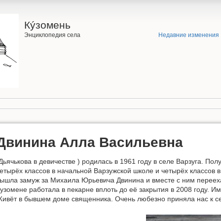
Кýзомень
Энциклопедия села
Недавние изменения
Двинина Алла Васильевна
Дьячькова в девичестве ) родилась в 1961 году в селе Варзуга. По
етырёх классов в начальной Варзужской школе и четырёх классов в
ышла замуж за Михаила Юрьевича Двинина и вместе с ним перееха
узомене работала в пекарне вплоть до её закрытия в 2008 году. Име
ивёт в бывшем доме священника. Очень любезно приняла нас к се