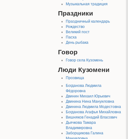
Музыкальная традиция
Праздники
Праздничный календарь
Рождество
Великий пост
Пасха
День рыбака
Говор
Говор села Кузомень
Люди Кузомени
Прозвища
Богданова Людмила
Фёдоровна
Двинин Михаил Юрьевич
Двинина Нина Мануиловна
Двинина Людмила Модестовна
Богданова Агафья Михайловна
Вишняков Генадий Власович
Дьячкова Тамара
Владимировна
Заборщикова Галина
Мануиловна