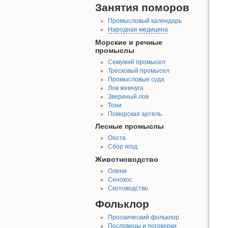
Занятия поморов
Промысловый календарь
Народная медицина
Морские и речные
промыслы
Семужий промысел
Тресковый промысел
Промысловые суда
Лов жемчуга
Звериный лов
Тони
Поморская артель
Лесные промыслы
Охота
Сбор ягод
Животноводство
Олени
Сенокос
Скотоводство
Фольклор
Прозаический фольклор
Пословицы и поговорки