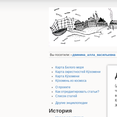
Вы посетили:
двинина_алла_васильевна
•
Карта Белого моря
Карта окрестностей Кýзомени
Карта Кýзомени
Кýзомень из космоса
(
О проекте
ч
Как отредактировать статьи?
в
Список статей
К
Другие энциклопедии
Ж
История