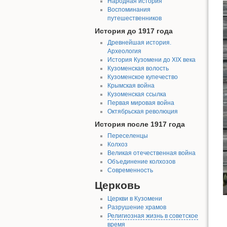
Народная история
Воспоминания
путешественников
История до 1917 года
Древнейшая история.
Археология
История Кузомени до XIX века
Кузоменская волость
Кузоменское купечество
Крымская война
Кузоменская ссылка
Первая мировая война
Октябрьская революция
История после 1917 года
Переселенцы
Колхоз
Великая отечественная война
Объединение колхозов
Современность
Церковь
Церкви в Кузомени
Разрушение храмов
Религиозная жизнь в советское
время