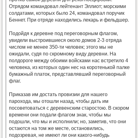
Отрядом командовал лейтенант Эллиот; морскими
солдатами, которых было 24, командовал поручик
Беннет. При отряде находились лекарь и фельдшер.
Подойдя к деревне под переговорным флагом,
увидели выстроившиеся около домов 2-3 отряда
числом не менее 350-ти человек; этого мы не
ожидали, судя по скромному виду деревни. На
полдороге между обоими войсками нас встретило 4
человека, из которых один нес на коротенькой палке
бумажный платок, представлявший переговорный
флаг.
Приказав им достать провизии для нашего
парохода, мы отошли назад, чтобы дать им
посоветоваться с деревенским старостою. В скором
времени они подали флагом знак, чтобы мы
подошли, что мы и исполнили; но, заметив, что они
остаются на том же месте, остановились,
подозревая, не имеют ли они какого-нибудь