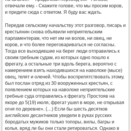
отвечали ему. - Скажите голове, что мы просим коров,
и придите сюда с ответом. Я буду вас ждать.
Передав сельскому начальству этот разговор, писарь и
крестьянин снова объявили неприятельским
парламентерам, что нет им ни волов, ни овец, ни
коров, и что более переговариваться не согласны.
Тогда все выходившие на берег люди отправились к
своим гребным судам, из которых одно пошло к
фрегату, а остальные три вдоль берега, вероятно с
намерением взять находившихся на наволоке (мысе)
овец, телят и оленей. Чтобы воспрепятствовать этому,
был послан отряд из 30 вооруженных крестьян, с
появлением которых на наволоке неприятельские
гребные суда отправились к фрегату. Простояв на
якоре до 5(19) июля, фрегат ушел в море, не открывая
огня по деревне». (…) Если бы шесть десятков
английских десантников увидели в руках русских
бородатых мужиков только топоры, вилы, багры и
колья, вряд ли бы они стали ретироваться. Однако в