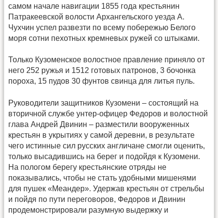
самом начале навигации 1855 года крестьянин
Патракеевской волости Архангельского уезда А.
Чухчин успел развезти по всему побережью Белого
моря сотни пехотных кремневых ружей со штыками.
Только Кузоменское волостное правление приняло от
него 252 ружья и 1512 готовых патронов, 3 бочонка
пороха, 15 пудов 30 фунтов свинца для литья пуль.
Руководители защитников Кузомени – состоящий на
вторичной службе унтер-офицер Федоров и волостной
глава Андрей Двинин – разместили вооруженных
крестьян в укрытиях у самой деревни, в результате
чего истинные сил русских англичане смогли оценить,
только высадившись на берег и подойдя к Кузомени.
На пологом берегу крестьянские отряды не
показывались, чтобы не стать удобными мишенями
для пушек «Меандер». Удержав крестьян от стрельбы
и пойдя по пути переговоров, Федоров и Двинин
продемонстрировали разумную выдержку и