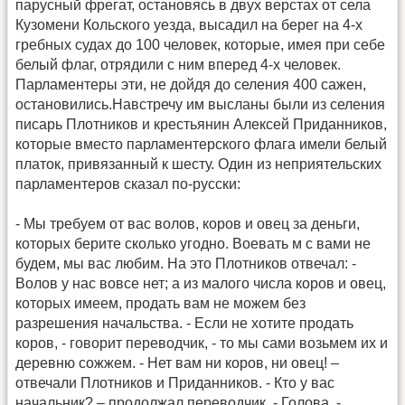
парусный фрегат, остановясь в двух верстах от села
Кузомени Кольского уезда, высадил на берег на 4-х
гребных судах до 100 человек, которые, имея при себе
белый флаг, отрядили с ним вперед 4-х человек.
Парламентеры эти, не дойдя до селения 400 сажен,
остановились.Навстречу им высланы были из селения
писарь Плотников и крестьянин Алексей Приданников,
которые вместо парламентерского флага имели белый
платок, привязанный к шесту. Один из неприятельских
парламентеров сказал по-русски:
- Мы требуем от вас волов, коров и овец за деньги,
которых берите сколько угодно. Воевать м с вами не
будем, мы вас любим. На это Плотников отвечал: -
Волов у нас вовсе нет; а из малого числа коров и овец,
которых имеем, продать вам не можем без
разрешения начальства. - Если не хотите продать
коров, - говорит переводчик, - то мы сами возьмем их и
деревню сожжем. - Нет вам ни коров, ни овец! –
отвечали Плотников и Приданников. - Кто у вас
начальник? – продолжал переводчик. - Голова, -