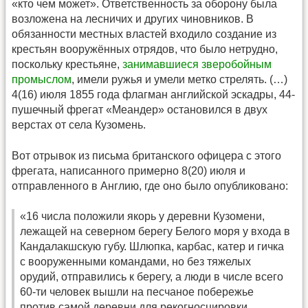
«кто чем может». Ответственность за оборону была
возложена на лесничих и других чиновников. В
обязанности местных властей входило создание из
крестьян вооружённых отрядов, что было нетрудно,
поскольку крестьяне,
занимавшиеся зверобойным
промыслом
, имели ружья и умели метко стрелять. (…)
4(16) июля 1855 года флагман английской эскадры, 44-
пушечный фрегат «Меандер» остановился в двух
верстах от села Кузомень.
Вот отрывок из письма британского офицера с этого
фрегата, написанного примерно 8(20) июля и
отправленного в Англию, где оно было опубликовано:
«16 числа положили якорь у деревни Кузомени,
лежащей на северном берегу Белого моря у входа в
Кандалакшскую губу. Шлюпка, карбас, катер и гичка
с вооруженными командами, но без тяжелых
орудий, отправились к берегу, а люди в числе всего
60-ти человек вышли на песчаное побережье
против самой деревни для рекогносцировки.