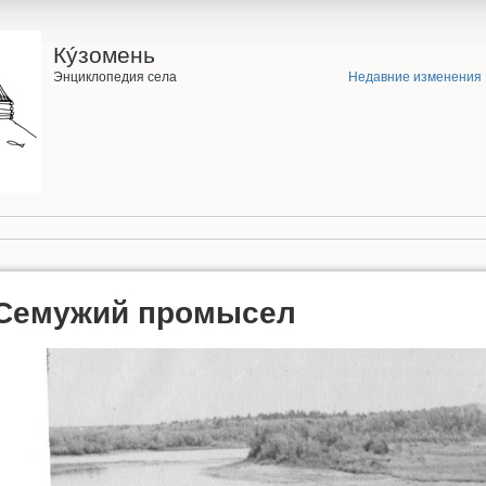
Кýзомень
Энциклопедия села
Недавние изменения
Семужий промысел