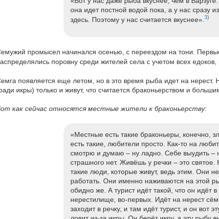
«Вот у нас даже рыба вкуснее, чем в Варзуге.
она идет постной водой пока, а у нас сразу и
3)
здесь. Поэтому у нас считается вкуснее».
емужий промысел начинался осенью, с переездом на тони. Первы
аспределялись поровну среди жителей села с учетом всех едоков,
емга появляется еще летом, но в это время рыба идет на нерест.
ради икры) только и живут, что считается браконьерством и больши
от как сейчас относятся местные жители к браконьерству:
«Местные есть такие браконьеры, конечно, з
есть такие, любители просто. Как-то на люби
смотрю и думаю – ну ладно. Себе выудить – 
страшного нет. Живёшь у речки – это святое. 
такие люди, которые живут, ведь этим. Они не
работать. Они именно наживаются на этой ры
обидно же. А турист идёт такой, что он идёт в
нерестилище, во-первых. Идёт на нерест сёмг
заходит в речку, и там идёт турист, и он вот э
ловит из-за икры. Он берёт икру, а эту рыбу в