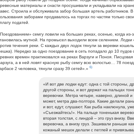
ревесные материалы и снасти просушивали и укладывали на хран
авес. Строила и обслуживала забор большая артель работников. В
ользования заборами продавалось на торгах по частям только сво
плату податей.
Поездованием» семгу ловили на больших реках, осенью, когда из-з
тановилась мутной. На промысел выходили всем селением. Лодки с
ротив течения реки. С каждых двух лодок тянули за веревки кошел
ешка). Нередко за одно поездование в сеть попадало до 10 пудов 
ревних времен практиковался на реках Варзуги и Поноя. Писцовая 
арзуга, а в ней ловят красную рыбу семгу всю волостью… 78 поезда
6)
арбасе 2 человека, тянули сразу 39 сетей».»
«И вот две лодки едут: одна с той стороны, др
другой стороны, и вот держат на пальцах тон
веревочки. Метра четыре, наверно, длиной и
может, метра два-полтора. Какие делали рань
и вот, едут, cлушают. Как рыба наклюнула, у
«Съезжайтесь!». На пальце тоненькая верево
вторая толстая, с линдой – это груз внизу. Вв
веревочка, а внизу груз. Зашивали раньше ка
кожаный мешок делали с петлей и привязывал