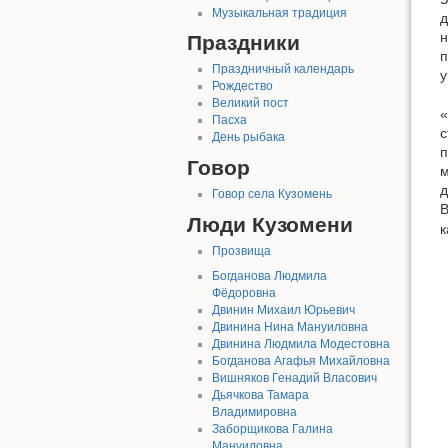
Музыкальная традиция
д
н
Праздники
п
Праздничный календарь
у
Рождество
Великий пост
«
Пасха
с
День рыбака
п
Говор
м
д
Говор села Кузомень
В
Люди Кузомени
к
Прозвища
Богданова Людмила
Фёдоровна
Двинин Михаил Юрьевич
Двинина Нина Мануиловна
Двинина Людмила Модестовна
Богданова Агафья Михайловна
Вишняков Генадий Власович
Дьячкова Тамара
Владимировна
Заборщикова Галина
Мануиловна