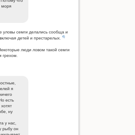
 Потому что
з моря
е уловы семги делались сообща и
4)
 включая детей и престарелых.
 Некоторые люди ловом такой семги
м грехом.
лостные,
телей я
ничего
Но есть
 хотят
бе, ну
а у нас,
ту рыбу он
ыкидывает.