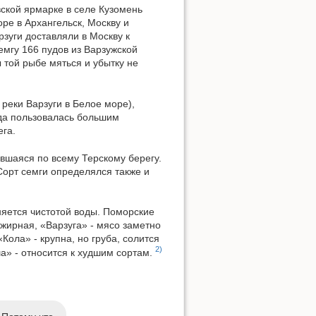
ской ярмарке в селе Кузомень
ре в Архангельск, Москву и
рзуги доставляли в Москву к
емгу 166 пудов из Варзужской
 той рыбе мяться и убытку не
Показать исходный текст
реки Варзуги в Белое море),
гда пользовалась большим
ега.
вшаяся по всему Терскому берегу.
Сорт семги определялся также и
няется чистотой воды. Поморские
ожирная, «Варзуга» - мясо заметно
Кола» - крупна, но груба, солится
2)
а» - относится к худшим сортам.