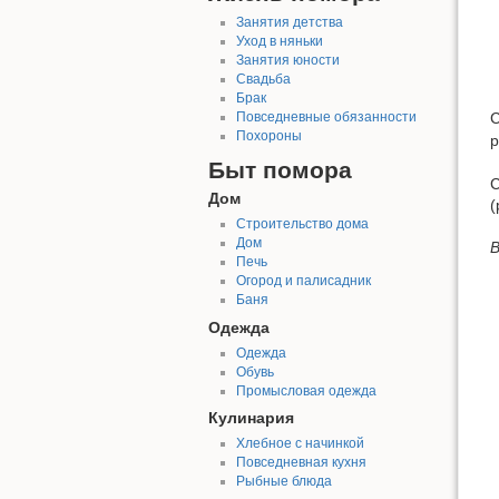
Занятия детства
Уход в няньки
Занятия юности
Свадьба
Брак
Повседневные обязанности
С
Похороны
р
Быт помора
С
Дом
(
Строительство дома
Дом
В
Печь
Огород и палисадник
Баня
Одежда
Одежда
Обувь
Промысловая одежда
Кулинария
Хлебное с начинкой
Повседневная кухня
Рыбные блюда