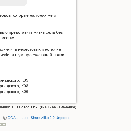
водов, которые на тонях же и
было представить жизнь села без
писания.
вонили, в нерестовых местах не
в избе, и шум проезжающей лодки
рнадского, К35
рнадского, К08
рнадского, К06
ения: 31.03.2022 00:51 (внешнее изменение)
и:
CC Attribution-Share Alike 3.0 Unported