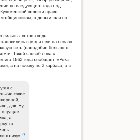
ение до следующего года под
 Кузоменской волости право
им общинникам, а деньги шли на
а сильных ветров вода
тановились в ряд и шли на веслах
ьковую сеть (наподобие большого
семги. Такой способ лова с
книга 1563 года сообщает: «Река
ми, а на поезду по 2 карбаса, а в
угая с
енькие такие
 шириной,
ше, дак. Ну,
же ощущает –
чка, а
ерху-то
мень -
7)
и к низу».