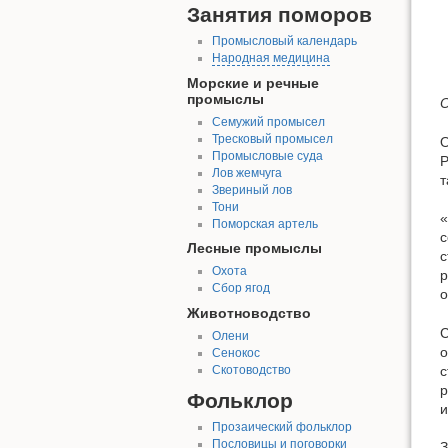
Занятия поморов
Промысловый календарь
Народная медицина
Морские и речные
промыслы
О
Семужий промысел
Тресковый промысел
О
Промысловые суда
Р
Лов жемчуга
т
Звериный лов
Тони
«
Поморская артель
с
Лесные промыслы
с
Охота
р
Сбор ягод
о
Животноводство
С
Олени
о
Сенокос
с
Скотоводство
р
Фольклор
и
Прозаический фольклор
Пословицы и поговорки
З