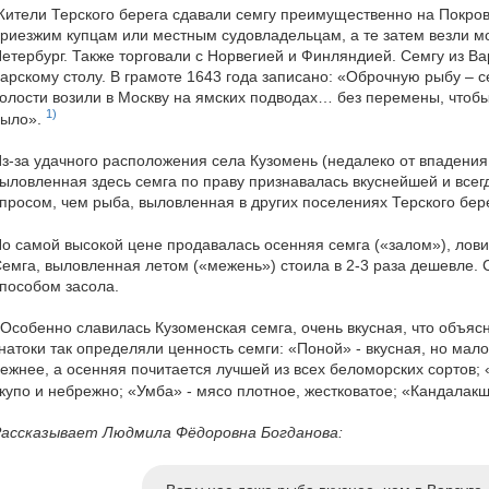
ители Терского берега сдавали семгу преимущественно на Покров
риезжим купцам или местным судовладельцам, а те затем везли мо
етербург. Также торговали с Норвегией и Финляндией. Семгу из Ва
арскому столу. В грамоте 1643 года записано: «Оброчную рыбу – с
олости возили в Москву на ямских подводах… без перемены, чтобы
1)
было».
з-за удачного расположения села Кузомень (недалеко от впадения 
ыловленная здесь семга по праву признавалась вкуснейшей и все
просом, чем рыба, выловленная в других поселениях Терского бер
о самой высокой цене продавалась осенняя семга («залом»), лови
емга, выловленная летом («межень») стоила в 2-3 раза дешевле. 
пособом засола.
Особенно славилась Кузоменская семга, очень вкусная, что объяс
натоки так определяли ценность семги: «Поной» - вкусная, но мал
ежнее, а осенняя почитается лучшей из всех беломорских сортов; «
купо и небрежно; «Умба» - мясо плотное, жестковатое; «Кандалакш
ассказывает Людмила Фёдоровна Богданова: