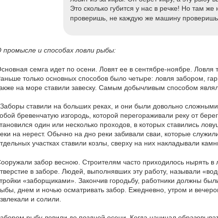
Это сколько губится у нас в речке! Но там же 
проверишь, не каждую же машину проверишь
 промысле и способах ловли рыбы:
сновная семга идет по осени. Ловят ее в сентябре-ноябре. Ловля 
аньше только основных способов было четыре: ловля забором, гар
акже на море ставили завеску. Самым добычливым способом явля
Заборы ставили на больших реках, и они были довольно сложным
обой бревенчатую изгородь, которой перегораживали реку от берег
тановился один или несколько проходов, в которых ставились лов
еки на нерест. Обычно на дно реки забивали сваи, которые служил
тдельных участках ставили козлы, сверху на них накладывали камн
ооружали забор весною. Строителям часто приходилось нырять в 
тверстие в заборе. Людей, выполнявших эту работу, называли «во
тройки «заборщиками». Закончив городьбу, работники должны был
ыбы, днем и ночью осматривать забор. Ежедневно, утром и вечеро
звлекали и солили.
абором рыбу ловили до поздней осени. Когда начинал образовыват