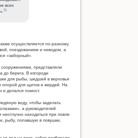
не всех
5)
».
также осуществляется по-разному.
вой, поездованием и неводом, а
лся «заборный».
и сооружениями, представляли
а до берега. В изгороди
ушки для рыбы, шедшей в верховья
и опорой для щитов и жердей. На
и и делался помост.
ледяную воду, чтобы заделать
долазами», а руководителей
и неотлучно находиться при ловле
м, рыбу, попавшую в ловушки,
ься лед на реке, забор разбирали,