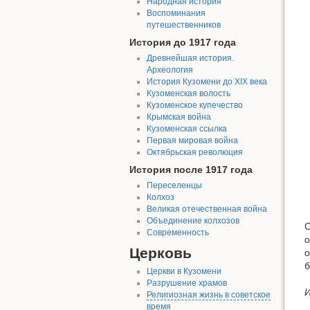
Народная история
Воспоминания
путешественников
История до 1917 года
Древнейшая история.
Археология
История Кузомени до XIX века
Кузоменская волость
Кузоменское купечество
Крымская война
Кузоменская ссылка
Первая мировая война
Октябрьская революция
История после 1917 года
Переселенцы
Колхоз
Великая отечественная война
Объединение колхозов
С
Современность
о
Церковь
о
б
Церкви в Кузомени
Разрушение храмов
И
Религиозная жизнь в советское
время