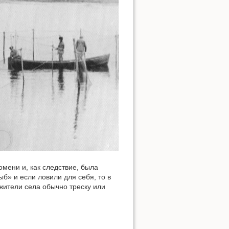
Наверх
омени и, как следствие, была
Ссылки сюда
» и если ловили для себя, то в
жители села обычно треску или
История страницы