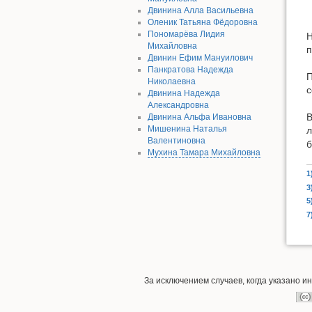
Двинина Алла Васильевна
Оленик Татьяна Фёдоровна
Пономарёва Лидия
Н
Михайловна
п
Двинин Ефим Мануилович
Панкратова Надежда
П
Николаевна
с
Двинина Надежда
Александровна
В
Двинина Альфа Ивановна
Мишенина Наталья
л
Валентиновна
б
Мухина Тамара Михайловна
1
3
5
7
За исключением случаев, когда указано 