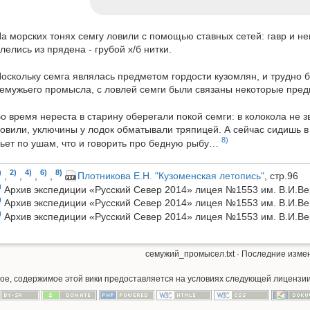
а морских тонях семгу ловили с помощью ставных сетей: гавр и не
лелись из прядена - грубой х/б нитки.
оскольку семга являлась предметом гордости кузомлян, и трудно 
емужьего промысла, с ловлей семги были связаны некоторые пред
о время нереста в старину оберегали покой семги: в колокола не з
овили, уключины у лодок обматывали тряпицей. А сейчас сидишь 
8)
ьет по ушам, что и говорить про бедную рыбу…
)
2)
4)
6)
8)
,
,
,
,
Плотникова Е.Н. "Кузоменская летопись"
, стр.96
)
Архив экспедиции «Русский Север 2014» лицея №1553 им. В.И.Ве
)
Архив экспедиции «Русский Север 2014» лицея №1553 им. В.И.Ве
)
Архив экспедиции «Русский Север 2014» лицея №1553 им. В.И.Ве
семужий_промысел.txt
· Последние измен
иное, содержимое этой вики предоставляется на условиях следующей лицензи