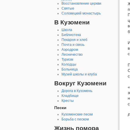
Ж
Восстановление церкви
Святые
п
Соловецкий монастырь
П
ц
В Кузомени
в
Школа
Библиотека
Пекарня и хлеб
И
Почта и связь
в
Аэродром
с
Лесничество
Туризм
Колодцы
П
Больница
С
Музей школы и клуба
с
Вокруг Кузомени
«
Дорога в Кузомень
з
Кладбище
н
Кресты
с
Пески
Кузоменские пески
Р
Борьба с песком
Жизнь помора