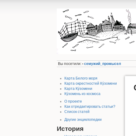
Вы посетили:
семужий_промысел
•
Карта Белого моря
Карта окрестностей Кýзомени
Карта Кýзомени
Кýзомень из космоса
О проекте
Как отредактировать статьи?
Список статей
Другие энциклопедии
История