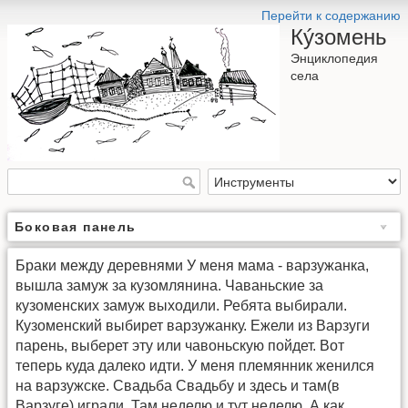
Перейти к содержанию
Кýзомень
Энциклопедия
села
Боковая панель
Браки между деревнями У меня мама - варзужанка,
вышла замуж за кузомлянина. Чаваньские за
кузоменских замуж выходили. Ребята выбирали.
Кузоменский выбирет варзужанку. Ежели из Варзуги
парень, выберет эту или чавоньскую пойдет. Вот
теперь куда далеко идти. У меня племянник женился
на варзужске. Свадьба Свадьбу и здесь и там(в
Варзуге) играли. Там неделю и тут неделю. А как