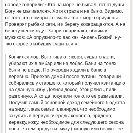
народе говорили: «Кто на море не бывал, тот от души
Богу не маливался». Хотя страха и не было. Видимо,
от того, что поморы сызмальства к морю приучены.
Проверят рыбаки сети, и к берегу возвращаются. А на
берегу женки ждут. Заприговаривают, обнимая
мужиков: «А опружило-то вас как! Андель Божий, ну-
тко скорее в избушку сушиться!»
Кончился лов. Вытягивают якоря, сушат снасти,
убирают их в амбар или на лобас. Бани на тонях
были не везде. По очереди ходили в баню в
деревню. Приехав домой после путины, товарищи
собирались у старшего, который получал квитанцию
на сданную избу. Делили доход. Угощались, пили
разгонную. А когда покупали тоню,то ее размывали.
Получив самый основной доход семейного бюджета
на зиму, глава семьи планирует, что необходимо
закупить в первую очередь: коноплю, прядено,
веревку, кожу, необходимое для следующего сезона
лова. Затем продукты: муку (ржаную или белую - ее