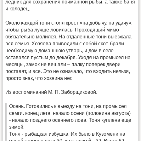
ледник для сохранения пойманной рыбы, а также баня
и колодец.
Около каждой тони стоял крест «на добычу, на удачу»,
чтобы рыба лучше ловилась. Проходящий мимо
обязательно молился. На отдаленные тони выезжала
вся семья. Хозяева приводили с собой скот, брали
необходимую домашнюю утварь, и дом в селе
оставался пустым до декабря. Уходя на промысел на
месяцы, замок не вешали – палку поперек двери
поставят, и все. Это не означало, что входить нельзя,
просто знак, что хозяина нет.
Из воспоминаний М. П. Заборщиковой.
Осень. Готовились к выезду на тони, на промысел
семги. конец лета, начало осени (половина августа)
- начало позднего осеннего лова. Тоня куплена еще
зимой.
Тоня - рыбацкая избушка. Их было в Кузомени на
одной стороне реки 30, и на другой - 32. Всего 62