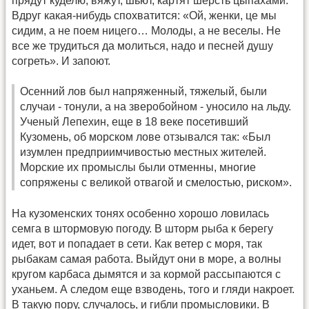
прядут куделю, вяжут, шьют, картят шерсть цыпахами.
Вдруг какая-нибудь спохватится: «Ой, женки, це мы
сидим, а не поем ницего… Молоды, а не веселы. Не
все же трудиться да молиться, надо и песней душу
согреть». И запоют.
Осенний лов был напряженный, тяжелый, были
случаи - тонули, а на зверобойном - уносило на льду.
Ученый Лепехин, еще в 18 веке посетивший
Кузомень, об морском лове отзывался так: «Был
изумлен предприимчивостью местных жителей.
Морские их промыслы были отменны, многие
сопряжены с великой отвагой и смелостью, риском».
На кузоменских тонях особенно хорошо ловилась
семга в штормовую погоду. В шторм рыба к берегу
идет, вот и попадает в сети. Как ветер с моря, так
рыбакам самая работа. Выйдут они в море, а волны
кругом карбаса дымятся и за кормой рассыпаются с
уханьем. А следом еще взводень, того и гляди накроет.
В такую пору, случалось, и гибли промысловики. В