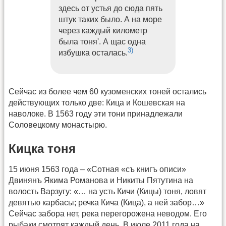
здесь от устья до сюда пять
штук таких было. А на море
через каждый километр
была тоня'. А щас одна
3)
избушка осталась.
Сейчас из более чем 60 кузоменских тоней остались
действующих только две: Кица и Кошевская на
наволоке. В 1563 году эти тони принадлежали
Соловецкому монастырю.
Кицка тоня
15 июня 1563 года – «Сотная «съ книгъ описи»
Двинянъ Якима Романова и Никиты Пятутина на
волость Варзугу: «… на усть Кичи (Кицы) тоня, ловят
девятью карбасы; речка Кича (Кица), а ней забор…»
Сейчас забора нет, река перегорожена неводом. Его
рыбаки смотрят каждый день. В июле 2011 года на