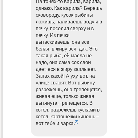
На тонях-то варила, варила,
однако. Как варила? Берешь
сковороду, кусок рыбины
ложишь, наливаешь воду и в
печку, посолил сверху и в
печку. Из печки
вытаскиваешь, она все
белая, в жиру вся, дак. Это
такая рыба, ей масла не
надо, она сама сок свой
дает, вся в жиру заплывет.
Запах какой! А уху, вот, на
улице сварят. Вот рыбину
разрежешь, она трепещется,
живая еще, только живая
вытянута, трепещется. В
котел, разрежешь кусками в
котел, картошечки кинешь –
2)
вот тебе и варка.