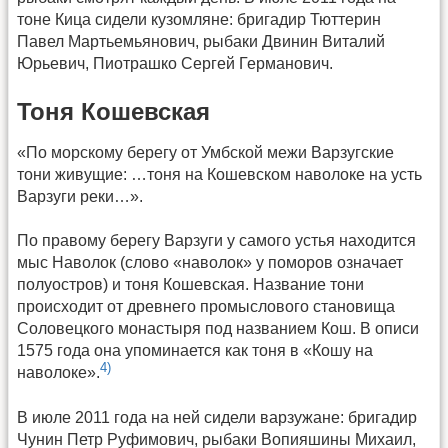
тоне Кица сидели кузомляне: бригадир Тюттерин
Павел Мартьемьянович, рыбаки Двинин Виталий
Юрьевич, Пиотрашко Сергей Германович.
Тоня Кошевская
«По морскому берегу от Умбской межи Варзугские
тони живущие: …тоня на Кошевском наволоке на усть
Варзуги реки…».
По правому берегу Варзуги у самого устья находится
мыс Наволок (слово «наволок» у поморов означает
полуостров) и тоня Кошевская. Название тони
происходит от древнего промыслового становища
Соловецкого монастыря под названием Кош. В описи
1575 года она упоминается как тоня в «Кошу на
4)
наволоке».
В июле 2011 года на ней сидели варзужане: бригадир
Чунин Петр Руфимович, рыбаки Вопияшины Михаил,