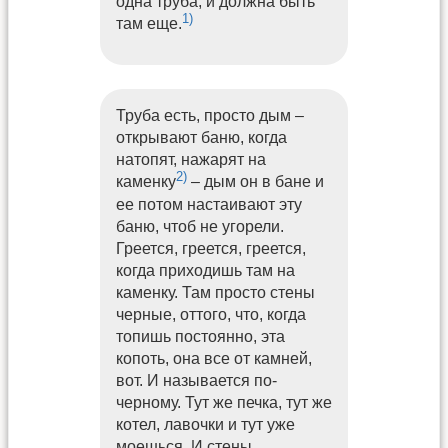
одна труба, и должна быть
1)
там еще.
Труба есть, просто дым –
открывают баню, когда
натопят, нажарят на
2)
каменку
– дым он в бане и
ее потом настаивают эту
баню, чтоб не угорели.
Греется, греется, греется,
когда приходишь там на
каменку. Там просто стены
черные, оттого, что, когда
топишь постоянно, эта
копоть, она все от камней,
вот. И называется по-
черному. Тут же печка, тут же
котел, лавочки и тут уже
моешься. И стены