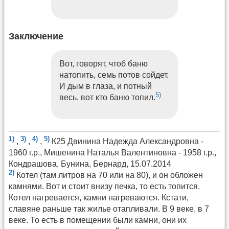
Заключение
Вот, говорят, чтоб баню
натопить, семь потов сойдет.
И дым в глаза, и потный
5)
весь, вот кто баню топил.
1)
3)
4)
5)
,
,
,
К25 Двинина Надежда Александровна -
1960 г.р., Мишенина Наталья Валентиновна - 1958 г.р.,
Кондрашова, Бунина, Бернард, 15.07.2014
2)
Котел (там литров на 70 или на 80), и он обложен
камнями. Вот и стоит внизу печка, то есть топится.
Котел нагревается, камни нагреваются. Кстати,
славяне раньше так жилье отапливали. В 9 веке, в 7
веке. То есть в помещении были камни, они их