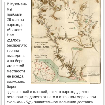
В Кузомень
мы
прибыли
28 мая на
пароходе
«Чижов».
Нам
удалось
беспрепятс
твенно
высадитьс
я на берег,
что в этой
местности
не всегда
возможно.
берег
здесь низкий и плоский, так что пароход должен
остановится далеко от него в открытом море и при
сколько-нибудь значительном волнении доставка