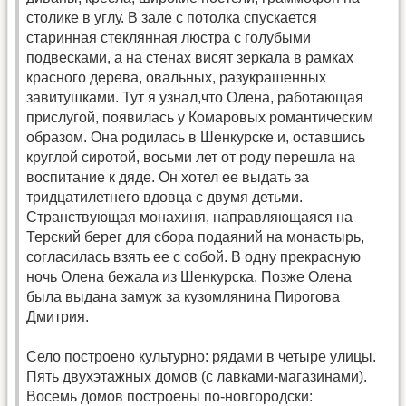
столике в углу. В зале с потолка спускается
старинная стеклянная люстра с голубыми
подвесками, а на стенах висят зеркала в рамках
красного дерева, овальных, разукрашенных
завитушками. Тут я узнал,что Олена, работающая
прислугой, появилась у Комаровых романтическим
образом. Она родилась в Шенкурске и, оставшись
круглой сиротой, восьми лет от роду перешла на
воспитание к дяде. Он хотел ее выдать за
тридцатилетнего вдовца с двумя детьми.
Странствующая монахиня, направляющаяся на
Терский берег для сбора подаяний на монастырь,
согласилась взять ее с собой. В одну прекрасную
ночь Олена бежала из Шенкурска. Позже Олена
была выдана замуж за кузомлянина Пирогова
Дмитрия.
Село построено культурно: рядами в четыре улицы.
Пять двухэтажных домов (с лавками-магазинами).
Восемь домов построены по-новгородски: