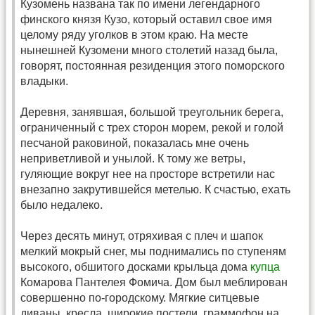
Кузомень названа так по имени легендарного
финского князя Кузо, который оставил свое имя
целому ряду уголков в этом краю. На месте
нынешней Кузомени много столетий назад была,
говорят, постоянная резиденция этого поморского
владыки.
Деревня, занявшая, большой треугольник берега,
ограниченный с трех сторон морем, рекой и голой
песчаной раковиной, показалась мне очень
неприветливой и унылой. К тому же ветры,
гуляющие вокруг нее на просторе встретили нас
внезапно закрутившейся метелью. К счастью, ехать
было недалеко.
Через десять минут, отряхивая с плеч и шапок
мелкий мокрый снег, мы поднимались по ступеням
высокого, обшитого досками крыльца дома
купца
Комарова Пантелея Фомича. Дом был меблирован
совершенно по-городскому. Мягкие ситцевые
диваны, кресла, широкие постели, граммофон на