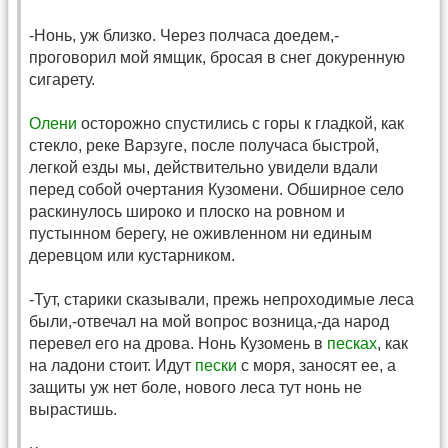
-Нонь, уж близко. Через полчаса доедем,-
проговорил мой ямщик, бросая в снег докуренную
сигарету.
Олени
осторожно спустились с горы к гладкой, как
стекло, реке Варзуге, после получаса быстрой,
легкой езды мы, действительно увидели вдали
перед собой очертания Кузомени. Обширное село
раскинулось широко и плоско на ровном и
пустынном берегу, не оживленном ни единым
деревцом или кустарником.
-Тут, старики сказывали, прежь непроходимые леса
были,-отвечал на мой вопрос возница,-да народ
перевел его на дрова. Нонь Кузомень в
песках
, как
на ладони стоит. Идут
пески
с моря, заносят ее, а
защиты уж нет боле, нового леса тут нонь не
вырастишь.