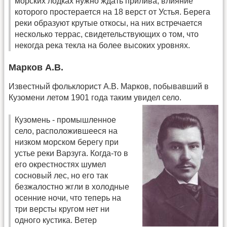
морских лодках нужно ждать прилива, влияние
которого простерается на 18 верст от Устья. Берега
реки образуют крутые откосы, на них встречается
несколько террас, свидетельствующих о том, что
некогда река текла на более высоких уровнях.
Марков А.В.
Известный фольклорист А.В. Марков, побывавший в
Кузомени летом 1901 года таким увидел село.
Кузомень - промышленное
село, расположившееся на
низком морском берегу при
устье реки Варзуга. Когда-то в
его окрестностях шумел
сосновый лес, но его так
безжалостно жгли в холодные
осенние ночи, что теперь на
три версты кругом нет ни
одного кустика. Ветер