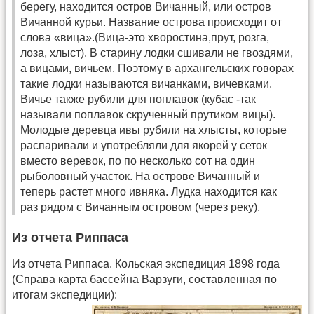
берегу, находится остров Вичанный, или остров
Вичанной курьи. Название острова происходит от
слова «вица».(Вица-это хворостина,прут, розга,
лоза, хлыст). В старину лодки сшивали не гвоздями,
а вицами, вичьем. Поэтому в архангельских говорах
такие лодки называются вичанками, вичевками.
Вичье также рубили для поплавок (кубас -так
называли поплавок скрученный прутиком вицы).
Молодые деревца ивы рубили на хлысты, которые
распаривали и употребляли для якорей у сеток
вместо веревок, по по несколько сот на один
рыболовный участок. На острове Вичанный и
теперь растет много ивняка. Лудка находится как
раз рядом с Вичанным островом (через реку).
Из отчета Риппаса
Из отчета Риппаса. Кольская экспедиция 1898 года
(Справа карта бассейна Варзуги, составленная по
итогам экспедиции):