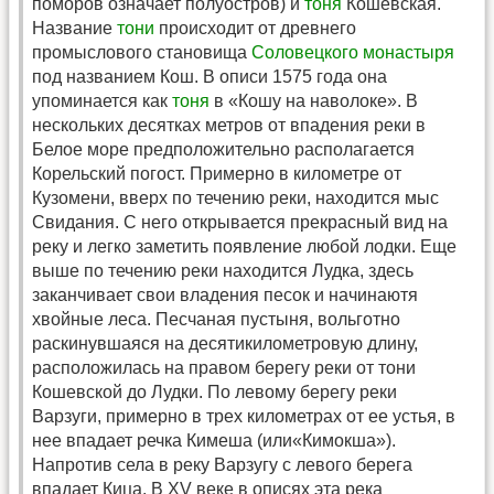
поморов означает полуостров) и
тоня
Кошевская.
Название
тони
происходит от древнего
промыслового становища
Соловецкого монастыря
под названием Кош. В описи 1575 года она
упоминается как
тоня
в «Кошу на наволоке». В
нескольких десятках метров от впадения реки в
Белое море предположительно располагается
Корельский погост. Примерно в километре от
Кузомени, вверх по течению реки, находится мыс
Свидания. С него открывается прекрасный вид на
реку и легко заметить появление любой лодки. Еще
выше по течению реки находится Лудка, здесь
заканчивает свои владения песок и начинаютя
хвойные леса. Песчаная пустыня, вольготно
раскинувшаяся на десятикилометровую длину,
расположилась на правом берегу реки от тони
Кошевской до Лудки. По левому берегу реки
Варзуги, примерно в трех километрах от ее устья, в
нее впадает речка Кимеша (или«Кимокша»).
Напротив села в реку Варзугу с левого берега
впадает Кица. В XV веке в описях эта река