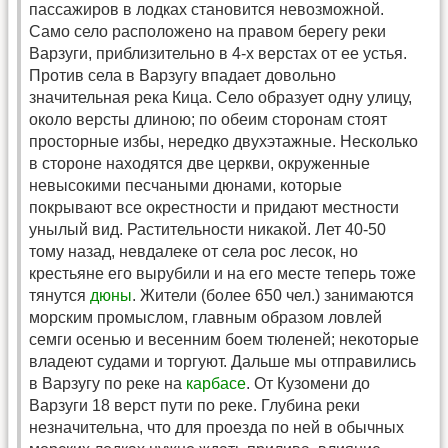
пассажиров в лодках становится невозможной.
Само село расположено на правом берегу реки
Варзуги, приблизительно в 4-х верстах от ее устья.
Против села в Варзугу впадает довольно
значительная река Кица. Село образует одну улицу,
около версты длиною; по обеим сторонам стоят
просторные избы, нередко двухэтажные. Несколько
в стороне находятся две церкви, окруженные
невысокими песчаными дюнами, которые
покрывают все окрестности и придают местности
унылый вид. Растительности никакой. Лет 40-50
тому назад, невдалеке от села рос лесок, но
крестьяне его вырубили и на его месте теперь тоже
тянутся
дюны
. Жители (более 650 чел.) занимаются
морским промыслом, главным образом ловлей
семги осенью и весенним боем тюленей; некоторые
владеют судами и торгуют. Дальше мы отправились
в Варзугу по реке на
карбасе
. От Кузомени до
Варзуги 18 верст пути по реке. Глубина реки
незначительна, что для проезда по ней в обычных