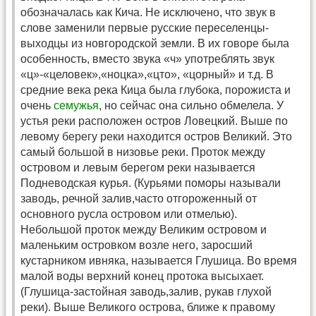
обозначалась как Кича. Не исключено, что звук в
слове заменили первые русские переселенцы-
выходцы из новгородской земли. В их говоре была
особенность, вместо звука «ч» употреблять звук
«ц»-«целовек»,«ноцка»,«цто», «цорный» и т.д. В
средние века река Кица была глубока, порожиста и
очень
семужья
, но сейчас она сильно обмелела. У
устья реки расположен остров Ловецкий. Выше по
левому берегу реки находится остров Великий. Это
самый большой в низовье реки. Проток между
островом и левым берегом реки называется
Подневодская курья. (Курьями поморы называли
заводь, речной залив,часто отгороженный от
основного русла островом или отмелью).
Небольшой проток между Великим островом и
маленьким островком возле него, заросший
кустарником ивняка, называется Глушица. Во время
малой воды верхний конец протока высыхает.
(Глушица-застойная заводь,залив, рукав глухой
реки). Выше Великого острова, ближе к правому