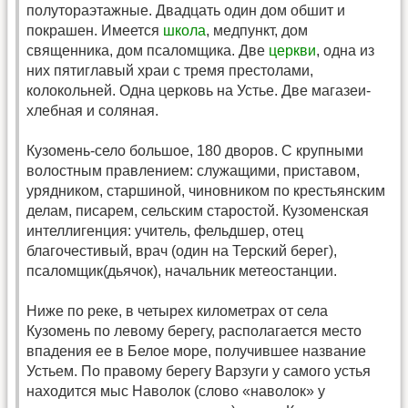
полутораэтажные. Двадцать один дом обшит и
покрашен. Имеется
школа
, медпункт, дом
священника, дом псаломщика. Две
церкви
, одна из
них пятиглавый храи с тремя престолами,
колокольней. Одна церковь на Устье. Две магазеи-
хлебная и соляная.
Кузомень-село большое, 180 дворов. С крупными
волостным правлением: служащими, приставом,
урядником, старшиной, чиновником по крестьянским
делам, писарем, сельским старостой. Кузоменская
интеллигенция: учитель, фельдшер, отец
благочестивый, врач (один на Терский берег),
псаломщик(дьячок), начальник метеостанции.
Ниже по реке, в четырех километрах от села
Кузомень по левому берегу, располагается место
впадения ее в Белое море, получившее название
Устьем. По правому берегу Варзуги у самого устья
находится мыс Наволок (слово «наволок» у