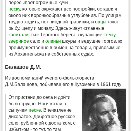
пересыпает огромные кучи
песку
, которые окружают все постройки, оставляя
около них воронкообразные углубления. По улицам
трудно ходить, нет ниодной травинки, и
овцы
жуют
рыбу, щепу и мочалу. Здесь живут «главные
капиталисты
» Терского берега, скупающие
семгу
,
звериное
сало и
оленьи
шкуры и ведущие торговлю
преимущественно в обмен на товары, привозимые
из Архангельска на собственных судах.
Балашов Д.М.
Из воспоминаний ученого-фольклориста
Д.М.Балашова, побывавшего в Кузомени в 1961 году:
От пристани до села и дойти
было трудно. Ноги вязли в
сыпучем
песке
. Впечатление
диковатое. Добротное русское
село, рубленной с достатком, с
избытком - то тут, то там