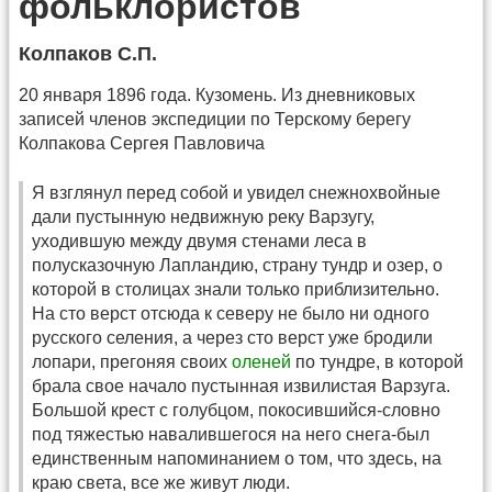
фольклористов
Колпаков С.П.
20 января 1896 года. Кузомень. Из дневниковых
записей членов экспедиции по Терскому берегу
Колпакова Сергея Павловича
Я взглянул перед собой и увидел снежнохвойные
дали пустынную недвижную реку Варзугу,
уходившую между двумя стенами леса в
полусказочную Лапландию, страну тундр и озер, о
которой в столицах знали только приблизительно.
На сто верст отсюда к северу не было ни одного
русского селения, а через сто верст уже бродили
лопари, прегоняя своих
оленей
по тундре, в которой
брала свое начало пустынная извилистая Варзуга.
Большой крест с голубцом, покосившийся-словно
под тяжестью навалившегося на него снега-был
единственным напоминанием о том, что здесь, на
краю света, все же живут люди.