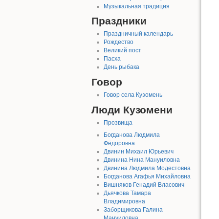
Музыкальная традиция
Праздники
Праздничный календарь
Рождество
Великий пост
Пасха
День рыбака
Говор
Говор села Кузомень
Люди Кузомени
Прозвища
Богданова Людмила
Фёдоровна
Двинин Михаил Юрьевич
Двинина Нина Мануиловна
Двинина Людмила Модестовна
Богданова Агафья Михайловна
Вишняков Генадий Власович
Дьячкова Тамара
Владимировна
Заборщикова Галина
Мануиловна