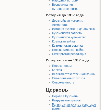
Народная история
Воспоминания
путешественников
История до 1917 года
Древнейшая история.
Археология
История Кузомени до XIX века
Кузоменская волость
Кузоменское купечество
Крымская война
Кузоменская ссылка
Первая мировая война
Октябрьская революция
История после 1917 года
Переселенцы
Колхоз
Великая отечественная война
Объединение колхозов
Современность
Церковь
Церкви в Кузомени
Разрушение храмов
Религиозная жизнь в советское
время