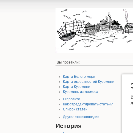
Вы посетили:
Карта Белого моря
Карта окрестностей Кýзомени
Карта Кýзомени
Кýзомень из космоса
В
О проекте
д
Как отредактировать статьи?
Список статей
Другие энциклопедии
История