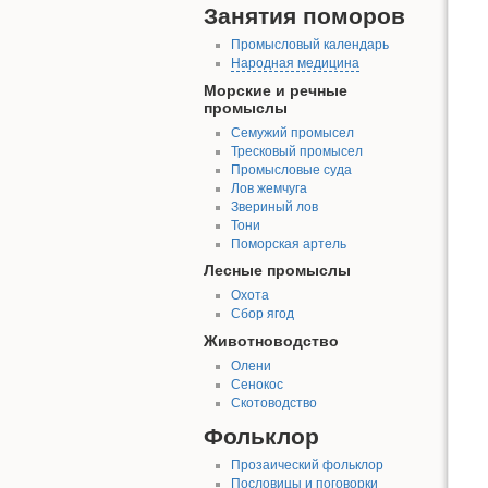
Занятия поморов
Промысловый календарь
Народная медицина
Морские и речные
промыслы
Семужий промысел
Тресковый промысел
Промысловые суда
Лов жемчуга
Звериный лов
Тони
Поморская артель
Лесные промыслы
Охота
Сбор ягод
Животноводство
Олени
Сенокос
Скотоводство
Фольклор
Прозаический фольклор
Пословицы и поговорки