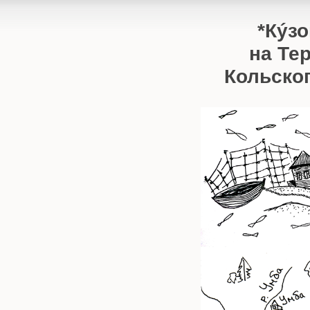
Кýзо
на Те
Кольско